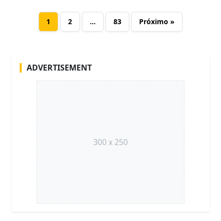
1
2
…
83
Próximo »
ADVERTISEMENT
300 x 250