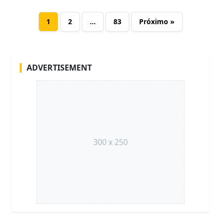
1
2
…
83
Próximo »
ADVERTISEMENT
300 x 250