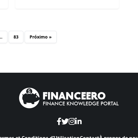
…
83
Próximo »
ermes et Conditions d’Utilisation
Contact
À propos de no