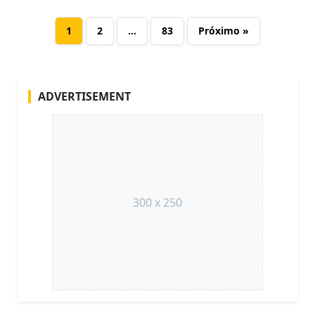
1
2
…
83
Próximo »
ADVERTISEMENT
300 x 250