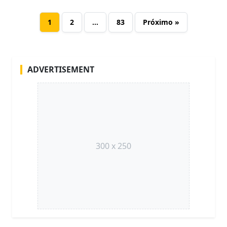
1
2
…
83
Próximo »
ADVERTISEMENT
300 x 250