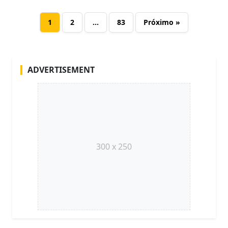
1
2
…
83
Próximo »
ADVERTISEMENT
300 x 250