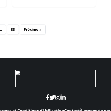
…
83
Próximo »
ermes et Conditions d’Utilisation
Contact
À propos de no