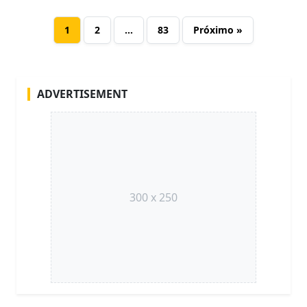
1
2
…
83
Próximo »
ADVERTISEMENT
300 x 250