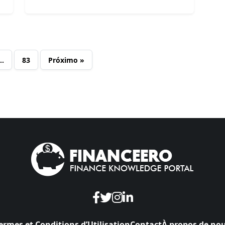
…
83
Próximo »
ermes et Conditions d’Utilisation
Contact
À propos de no