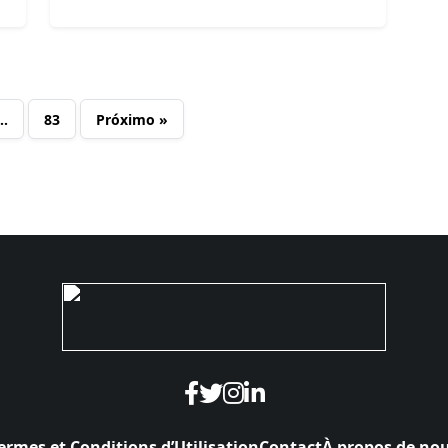
…
83
Próximo »
ermes et Conditions d’Utilisation
Contact
À propos de no