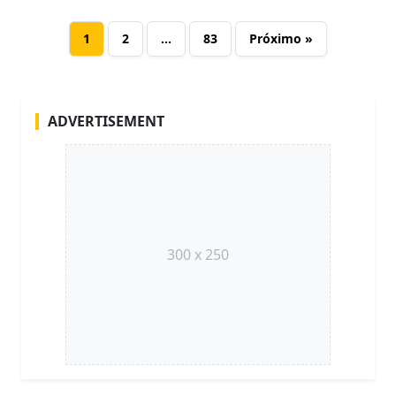
1
2
…
83
Próximo »
ADVERTISEMENT
300 x 250