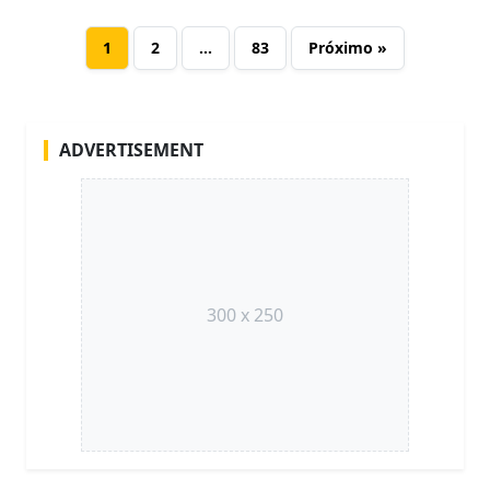
1
2
…
83
Próximo »
ADVERTISEMENT
300 x 250