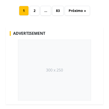
1
2
…
83
Próximo »
ADVERTISEMENT
300 x 250