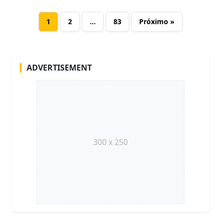
1
2
…
83
Próximo »
ADVERTISEMENT
300 x 250