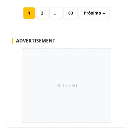
1
2
…
83
Próximo »
ADVERTISEMENT
300 x 250