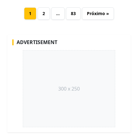
1
2
…
83
Próximo »
ADVERTISEMENT
300 x 250