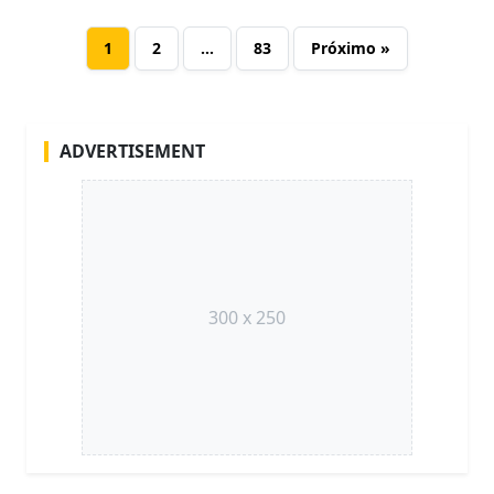
1
2
…
83
Próximo »
ADVERTISEMENT
300 x 250