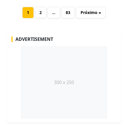
1
2
…
83
Próximo »
ADVERTISEMENT
300 x 250