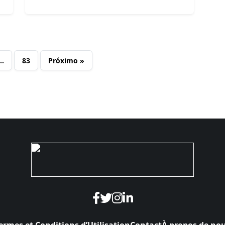
…
83
Próximo »