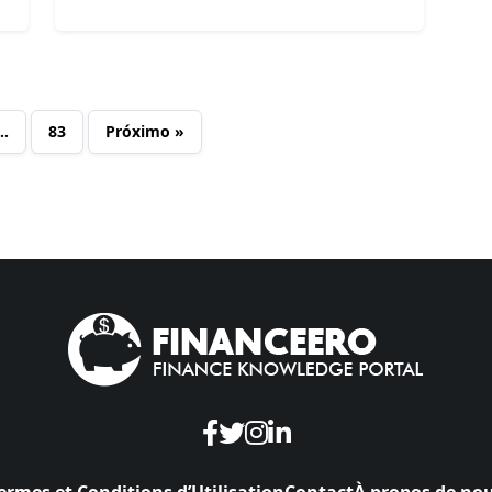
…
83
Próximo »
ermes et Conditions d’Utilisation
Contact
À propos de no