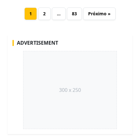
1
2
…
83
Próximo »
ADVERTISEMENT
300 x 250