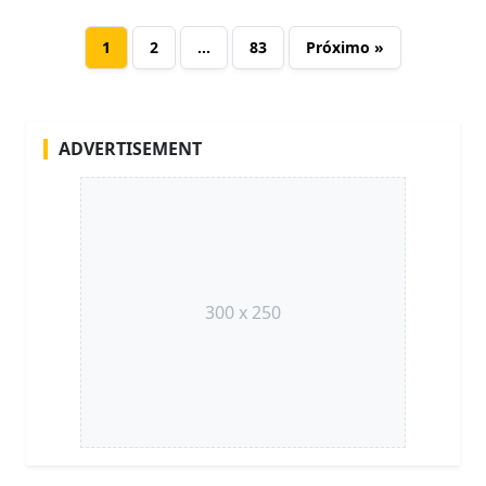
1
2
…
83
Próximo »
ADVERTISEMENT
300 x 250