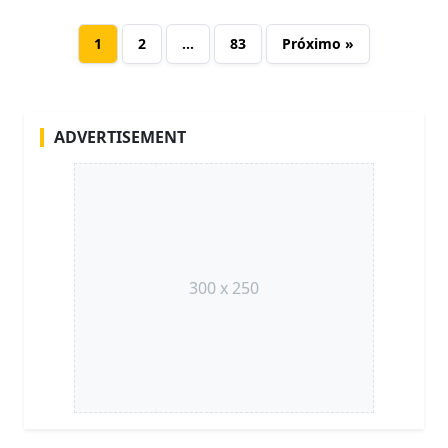
1
2
…
83
Próximo »
ADVERTISEMENT
300 x 250