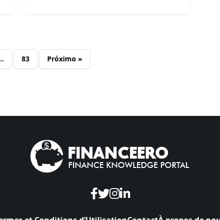
…
83
Próximo »
ermes et Conditions d’Utilisation
Contact
À propos de no