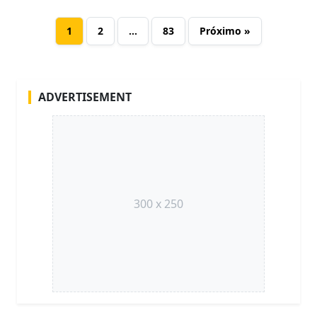
1
2
…
83
Próximo »
ADVERTISEMENT
300 x 250