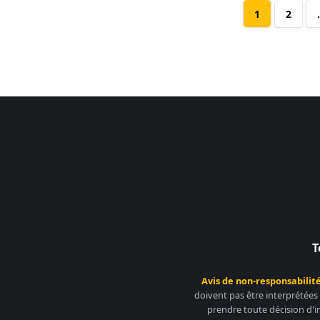
1
2
T
Avis de non-responsabilité
doivent pas être interprétées
prendre toute décision d'i