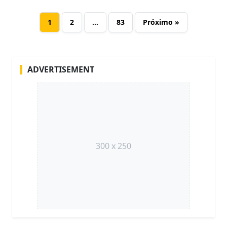
1
2
…
83
Próximo »
ADVERTISEMENT
300 x 250