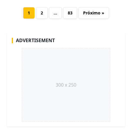
1
2
…
83
Próximo »
ADVERTISEMENT
300 x 250