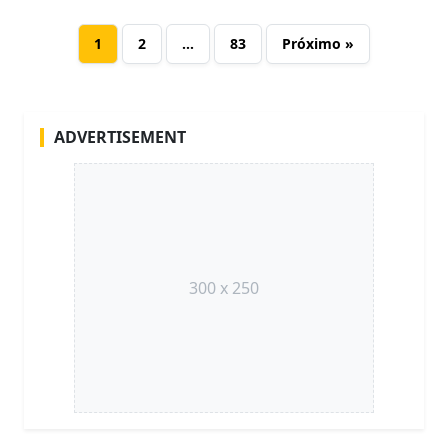
1
2
…
83
Próximo »
ADVERTISEMENT
300 x 250