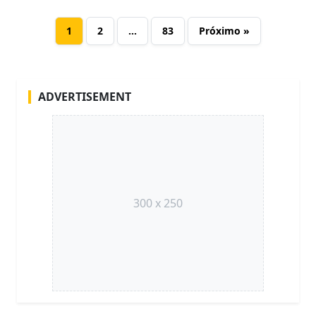
1
2
…
83
Próximo »
ADVERTISEMENT
300 x 250