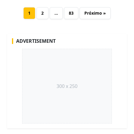
1
2
…
83
Próximo »
ADVERTISEMENT
300 x 250