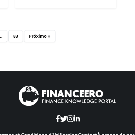
…
83
Próximo »
ermes et Conditions d’Utilisation
Contact
À propos de no