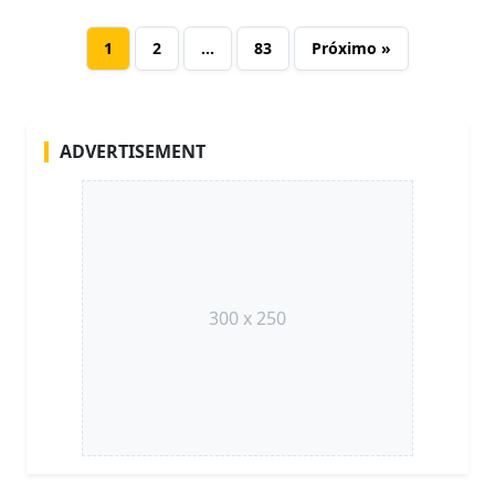
1
2
…
83
Próximo »
ADVERTISEMENT
300 x 250