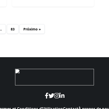
…
83
Próximo »
ermes et Conditions d’Utilisation
Contact
À propos de no