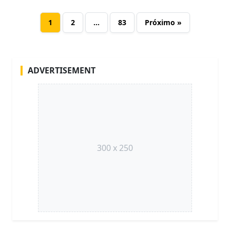
1
2
…
83
Próximo »
ADVERTISEMENT
300 x 250