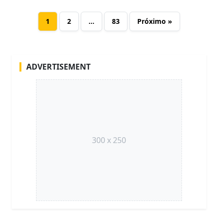
1
2
…
83
Próximo »
ADVERTISEMENT
300 x 250