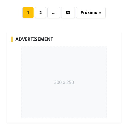
1
2
…
83
Próximo »
ADVERTISEMENT
300 x 250