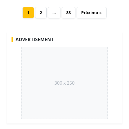
1
2
…
83
Próximo »
ADVERTISEMENT
300 x 250