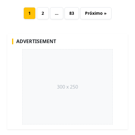
1
2
…
83
Próximo »
ADVERTISEMENT
300 x 250