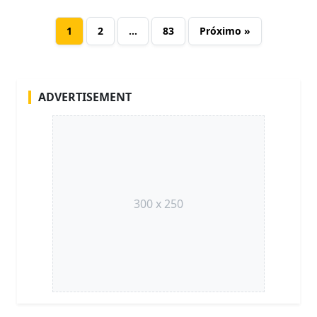
1
2
…
83
Próximo »
ADVERTISEMENT
300 x 250