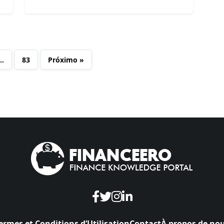
…
83
Próximo »
ermes et Conditions d’Utilisation
Contact
À propos de no