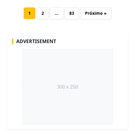
1
2
…
83
Próximo »
ADVERTISEMENT
300 x 250