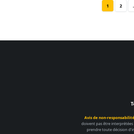
1
2
T
Avis de non-responsabilité
doivent pas être interprétées
prendre toute décision d'i