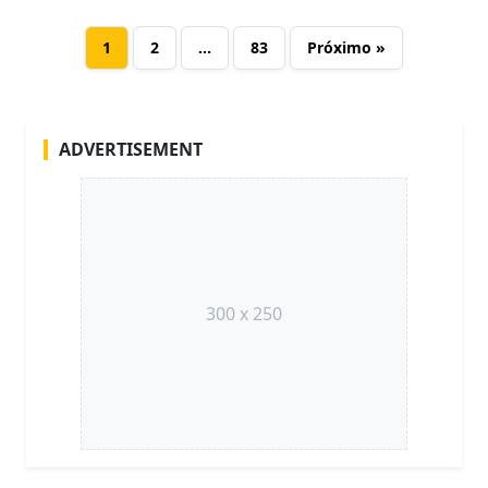
1
2
…
83
Próximo »
ADVERTISEMENT
300 x 250