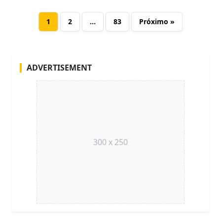
1
2
…
83
Próximo »
ADVERTISEMENT
300 x 250