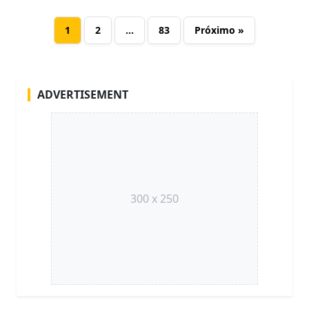
1
2
…
83
Próximo »
ADVERTISEMENT
300 x 250