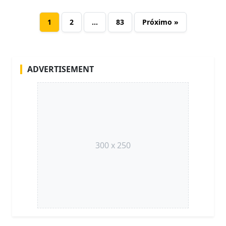
1
2
…
83
Próximo »
ADVERTISEMENT
300 x 250