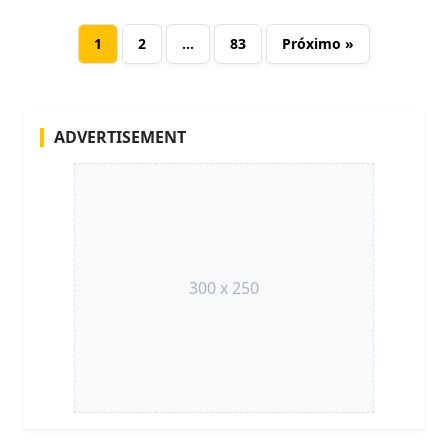
1
2
…
83
Próximo »
ADVERTISEMENT
300 x 250