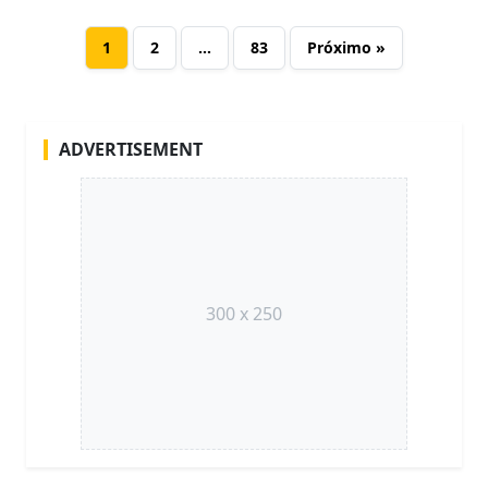
1
2
…
83
Próximo »
ADVERTISEMENT
300 x 250