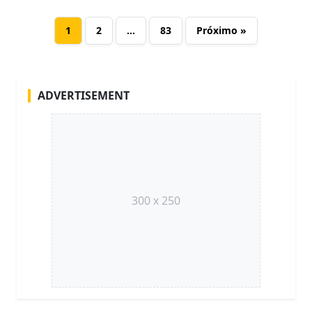
1
2
…
83
Próximo »
ADVERTISEMENT
300 x 250